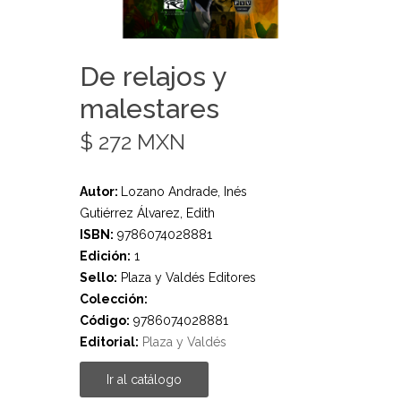
De relajos y
malestares
$ 272 MXN
Autor:
Lozano Andrade, Inés
Gutiérrez Álvarez, Edith
ISBN:
9786074028881
Edición:
1
Sello:
Plaza y Valdés Editores
Colección:
Código:
9786074028881
Editorial:
Plaza y Valdés
Ir al catálogo