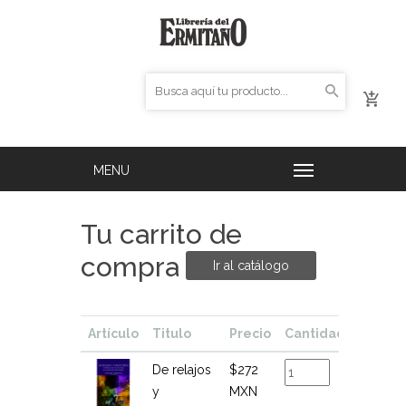
Tu carrito de
compra
Ir al catálogo
Artículo
Titulo
Precio
Cantidad
Total
De relajos
$272
$272
y
MXN
MXN