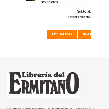
malestares
Subtotal:
$272 MX
+ Envío (Pendiente de calcular)
ACTUALIZAR
IR A PAGAR
Librería del Ermitaño ¡Somos una librería de barrio! Calle Dos no. 21