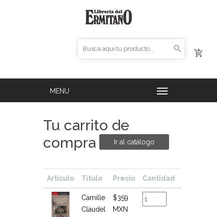
Tu carrito de
compra
Ir al catálogo
Artículo
Titulo
Precio
Cantidad
Total
Camille
$359
$359
Claudel
MXN
MXN