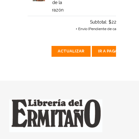
de la
razón
Subtotal:
$222 MX
+ Envío (Pendiente de calcular)
ACTUALIZAR
IR A PAGAR