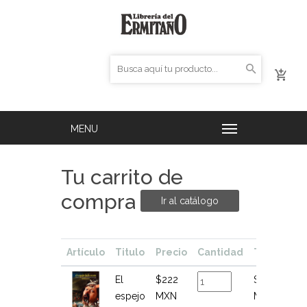
Tu carrito de
compra
Ir al catálogo
Artículo
Titulo
Precio
Cantidad
Total
El
$222
$222
espejo
MXN
MXN