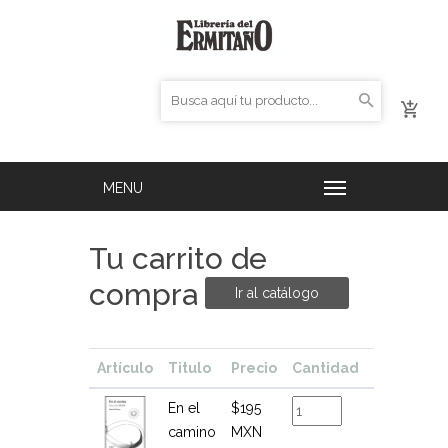
Tu carrito de
compra
Ir al catálogo
Artículo
Titulo
Precio
Cantidad
Total
En el
$195
$195
camino
MXN
MXN