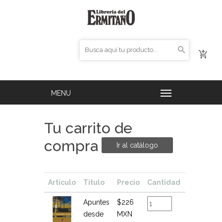
Tu carrito de
compra
Ir al catálogo
Artículo
Titulo
Precio
Cantidad
Total
Apuntes
$226
$226
desde
MXN
MXN