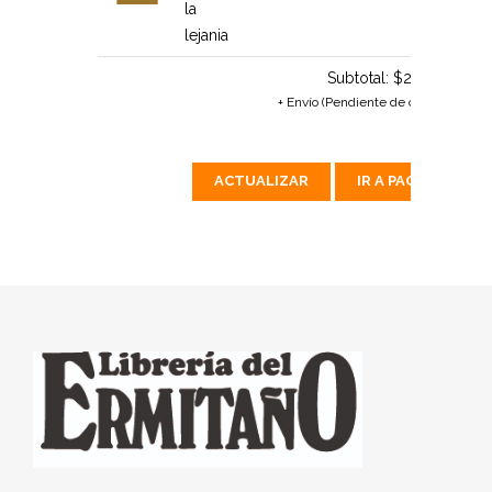
la
lejania
Subtotal:
$226 MX
+ Envío (Pendiente de calcular)
ACTUALIZAR
IR A PAGAR