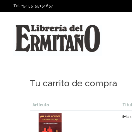
Tel: +52 55-55151657
Tu carrito de compra
Artículo
Titu
¡Me 