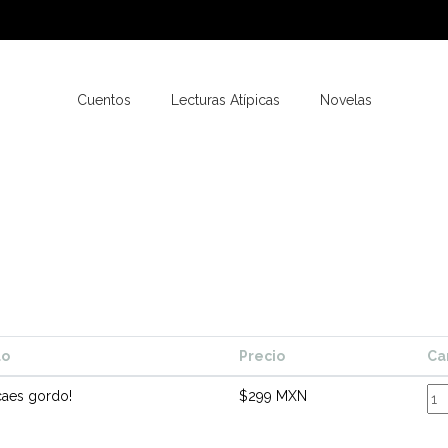
Cuentos
Lecturas Atípicas
Novelas
lo
Precio
Ca
caes gordo!
$299 MXN