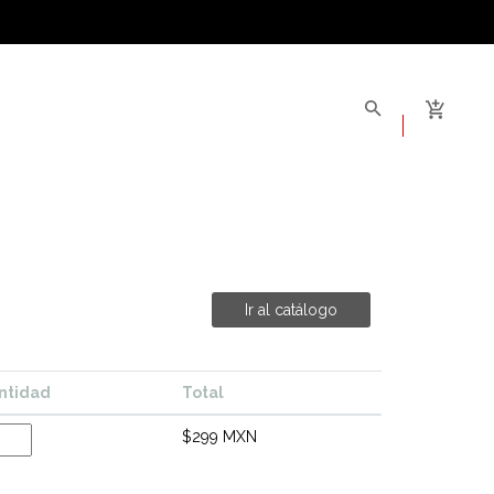
Ir al catálogo
ntidad
Total
$299 MXN