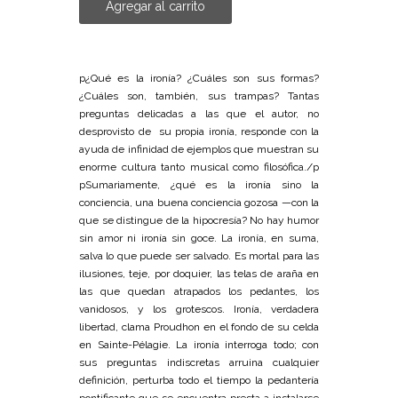
Agregar al carrito
p¿Qué es la ironía? ¿Cuáles son sus formas?
¿Cuáles son, también, sus trampas? Tantas
preguntas delicadas a las que el autor, no
desprovisto de su propia ironía, responde con la
ayuda de infinidad de ejemplos que muestran su
enorme cultura tanto musical como filosófica./p
pSumariamente, ¿qué es la ironía sino la
conciencia, una buena conciencia gozosa —con la
que se distingue de la hipocresía? No hay humor
sin amor ni ironía sin goce. La ironía, en suma,
salva lo que puede ser salvado. Es mortal para las
ilusiones, teje, por doquier, las telas de araña en
las que quedan atrapados los pedantes, los
vanidosos, y los grotescos. Ironía, verdadera
libertad, clama Proudhon en el fondo de su celda
en Sainte-Pélagie. La ironía interroga todo; con
sus preguntas indiscretas arruina cualquier
definición, perturba todo el tiempo la pedantería
pontificante que se encuentra presta a instalarse