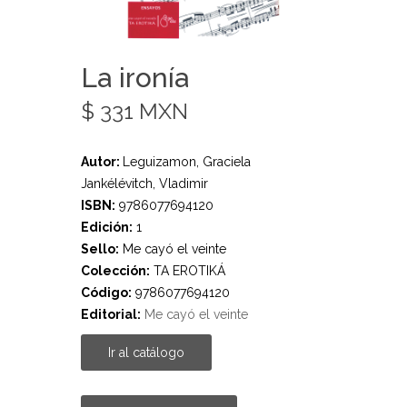
La ironía
$ 331 MXN
Autor:
Leguizamon, Graciela
Jankélévitch, Vladimir
ISBN:
9786077694120
Edición:
1
Sello:
Me cayó el veinte
Colección:
TA EROTIKÁ
Código:
9786077694120
Editorial:
Me cayó el veinte
Ir al catálogo