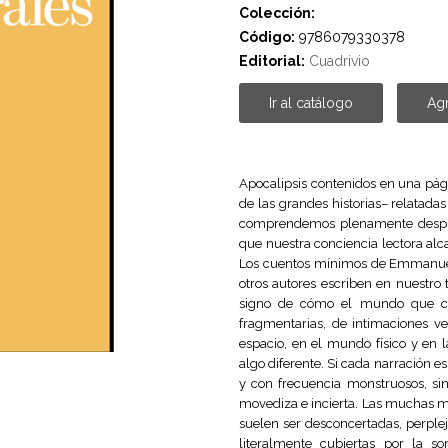
Colección:
Código:
9786079330378
Editorial:
Cuadrivio
Ir al catálogo
Agr
Apocalipsis contenidos en una pág
de las grandes historias– relatadas
comprendemos plenamente después
que nuestra conciencia lectora alcan
Los cuentos mínimos de Emmanuel 
otros autores escriben en nuestro
signo de cómo el mundo que con
fragmentarias, de intimaciones v
espacio, en el mundo físico y en 
algo diferente. Si cada narración es
y con frecuencia monstruosos, si
movediza e incierta. Las muchas 
suelen ser desconcertadas, perple
literalmente cubiertas por la s