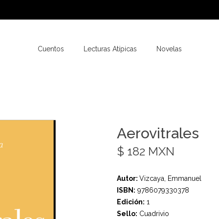
Cuentos
Lecturas Atípicas
Novelas
Aerovitrales
$ 182 MXN
Autor:
Vizcaya, Emmanuel
ISBN:
9786079330378
Edición:
1
Sello:
Cuadrivio