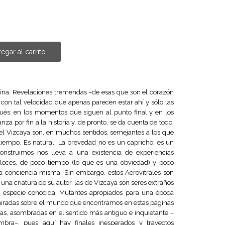
egar al carrito
ina. Revelaciones tremendas –de esas que son el corazón
 con tal velocidad que apenas parecen estar ahí y sólo las
: en los momentos que siguen al punto final y en los
za por fin a la historia y, de pronto, se da cuenta de todo.
Vizcaya son, en muchos sentidos, semejantes a los que
 tiempo. Es natural. La brevedad no es un capricho: es un
struimos nos lleva a una existencia de experiencias
eloces, de poco tiempo (lo que es una obviedad) y poco
la conciencia misma. Sin embargo, estos Aerovitrales son
 una criatura de su autor, las de Vizcaya son seres extraños
n especie conocida. Mutantes apropiados para una época
miradas sobre el mundo que encontramos en estas páginas
jas, asombradas en el sentido más antiguo e inquietante –
ombra–, pues aquí hay finales inesperados y trayectos