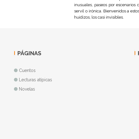
inusuales, paseos por escenarios d
servil o irónica. Bienvenidos a est
huidizos, los casi invisibles.
PÁGINAS
Cuentos
Lecturas atípicas
Novelas