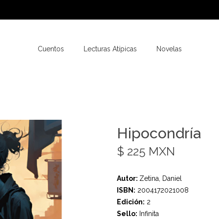
Cuentos
Lecturas Atípicas
Novelas
Hipocondría
$ 225 MXN
Autor:
Zetina, Daniel
ISBN:
2004172021008
Edición:
2
Sello:
Infinita