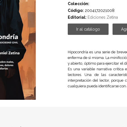
Colección:
Código:
2004172021008
Editorial:
Ediciones Zetina
Ir al catálogo
Agr
Hipocondría es una serie de breved
enferma de sí misma. La minificci
y abierto, óptimo para ejercitar el
Es una variable narrativa crític
lectores. Una de las caracterí
interpretación del lector, porque 
cualquiera pueda identificarse con 