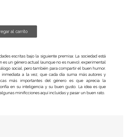
egar al carrito
ades escritas bajo la siguiente premisa: La sociedad está
ón es un género actual (aunque no es nuevo), experimental
 diálogo social, pero también para compartir el buen humor.
a e inmediata a la vez, que cada día suma más autores y
sticas más importantes del género es que aprecia la
confía en su inteligencia y su buen gusto. La idea es que
algunas minificciones aquí incluidas y pasar un buen rato.