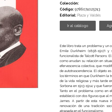
Colección:
Código:
9786074025743
Editorial:
Plaza y Valdés
Ir al catálogo
Agr
Este libro trata un problema y un 
Emile Durkheim (1858-1917) y su
funcionalista de Talcott Parsons. El
como anudan su relación en situac
efervescencia colectiva, que modifi
de autotrascendencia. El objeto es
los términos en que Durkheim la tr
de la vida religiosa y más tarde 
Sorbona en 1913-1914 y que fuero
Tanto en el problema como en el
estableció con dos figuras que al
James. A partir de esta nueva i
renovación de una tradición so
atrapada en el funcionalismo.