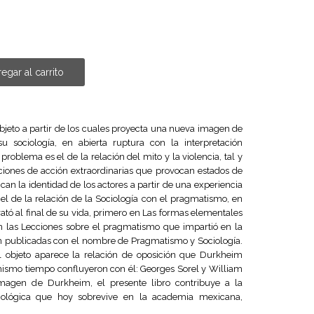
egar al carrito
objeto a partir de los cuales proyecta una nueva imagen de
 sociología, en abierta ruptura con la interpretación
 problema es el de la relación del mito y la violencia, tal y
iones de acción extraordinarias que provocan estados de
can la identidad de los actores a partir de una experiencia
 el de la relación de la Sociología con el pragmatismo, en
ató al final de su vida, primero en Las formas elementales
en las Lecciones sobre el pragmatismo que impartió en la
n publicadas con el nombre de Pragmatismo y Sociología.
 objeto aparece la relación de oposición que Durkheim
 mismo tiempo confluyeron con él: Georges Sorel y William
magen de Durkheim, el presente libro contribuye a la
ciológica que hoy sobrevive en la academia mexicana,