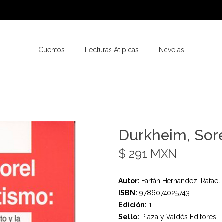
Cuentos
Lecturas Atípicas
Novelas
Durkheim, Sore
$ 291 MXN
Autor:
Farfán Hernández, Rafael
ISBN:
9786074025743
Edición:
1
Sello:
Plaza y Valdés Editores