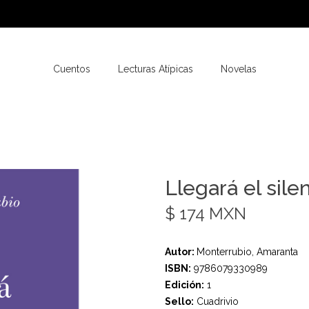
Cuentos
Lecturas Atípicas
Novelas
Llegará el sile
$ 174 MXN
Autor:
Monterrubio, Amaranta
ISBN:
9786079330989
Edición:
1
Sello:
Cuadrivio