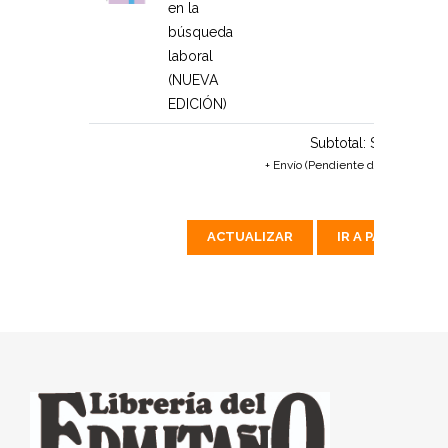
en la
búsqueda
laboral
(NUEVA
EDICIÓN)
Subtotal:
$426 MX
+ Envío (Pendiente de calcular)
ACTUALIZAR
IR A PAGAR