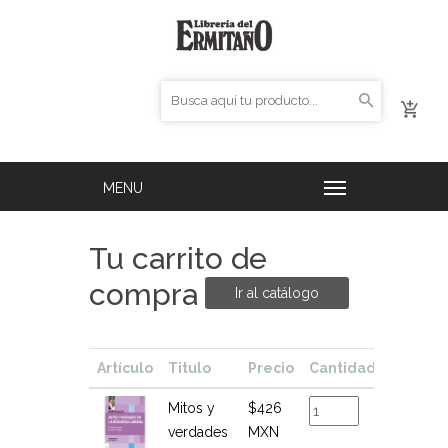
Tu carrito de
compra
Ir al catálogo
Artículo
Titulo
Precio
Cantidad
Total
Mitos y
$426
$426
verdades
MXN
MXN