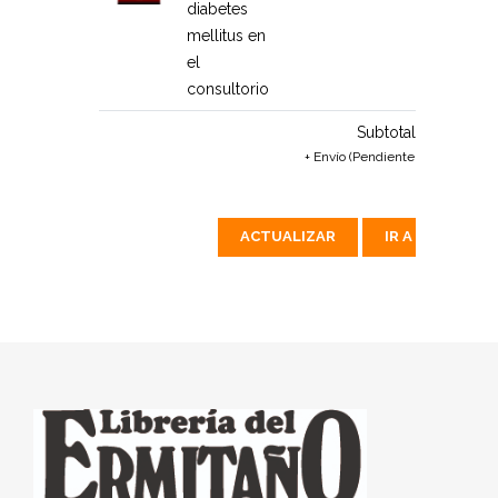
diabetes
mellitus en
el
consultorio
Subtotal:
$235 MX
+ Envío (Pendiente de calcular)
ACTUALIZAR
IR A PAGAR