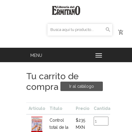
Tu carrito de
compra
Ir al catálogo
Artículo
Titulo
Precio
Cantidad
Total
Control
$235
$235
total de la
MXN
MXN