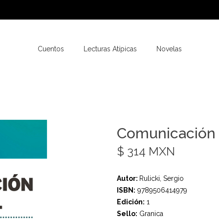
Cuentos
Lecturas Atípicas
Novelas
Comunicación 
$ 314 MXN
Autor:
Rulicki, Sergio
ISBN:
9789506414979
Edición:
1
Sello:
Granica