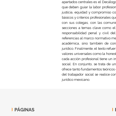
apartados centrales es el Decálogo 
que deben guiar la labor profesion
justicia, equidad y compromiso c
básicos y criterios profesionales q
con sus colegas, con las comunid
secciones a temas clave como el s
responsabilidad penal y civil del
referencias al marco normativo mex
académica, sino también de cons
jurídico. Finalmente, el texto refue
valores universales como la honesti
cada acción profesional tiene un i
social. En conjunto, se trata de 
ofrece tanto fundamentos teóricos
del trabajador social se realice co
jurídico mexicano.
PÁGINAS