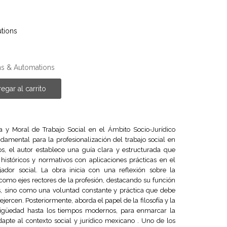
tions
ns & Automations
egar al carrito
a y Moral de Trabajo Social en el Ámbito Socio-Jurídico
damental para la profesionalización del trabajo social en
os, el autor establece una guía clara y estructurada que
históricos y normativos con aplicaciones prácticas en el
jador social. La obra inicia con una reflexión sobre la
 como ejes rectores de la profesión, destacando su función
s, sino como una voluntad constante y práctica que debe
ejercen. Posteriormente, aborda el papel de la filosofía y la
ntigüedad hasta los tiempos modernos, para enmarcar la
pte al contexto social y jurídico mexicano . Uno de los