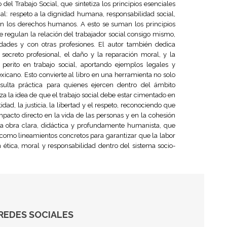
del Trabajo Social, que sintetiza los principios esenciales
al: respeto a la dignidad humana, responsabilidad social,
on los derechos humanos. A esto se suman los principios
ue regulan la relación del trabajador social consigo mismo,
ades y con otras profesiones. El autor también dedica
ecreto profesional, el daño y la reparación moral, y la
 perito en trabajo social, aportando ejemplos legales y
icano. Esto convierte al libro en una herramienta no solo
ulta práctica para quienes ejercen dentro del ámbito
rza la idea de que el trabajo social debe estar cimentado en
dad, la justicia, la libertad y el respeto, reconociendo que
mpacto directo en la vida de las personas y en la cohesión
una obra clara, didáctica y profundamente humanista, que
 como lineamientos concretos para garantizar que la labor
n ética, moral y responsabilidad dentro del sistema socio-
REDES SOCIALES